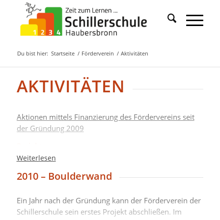
Du bist hier:
Startseite
/
Förderverein
/
Aktivitäten
AKTIVITÄTEN
Aktionen mittels Finanzierung des Fördervereins seit
der Gründung 2009
Projekte:
Weiterlesen
Aufbau der Boulderwand 2010
2010 – Boulderwand
Erneuerung der Schulhofbemalung 2012 mit Bau
eines Auswilderungsgehege für Igel 2012
Ein Jahr nach der Gründung kann der Förderverein der
Klassenraumrenovierung 2013
Schillerschule sein erstes Projekt abschließen. Im
Kostenübernahme für Honorare für Zirkusartisten in