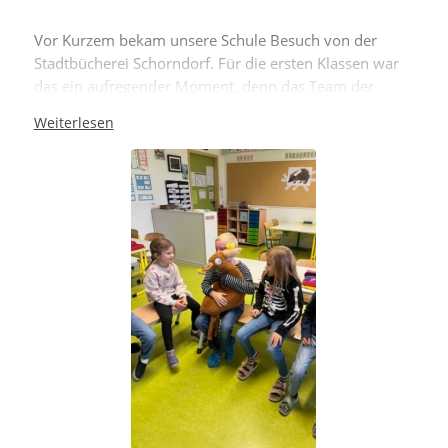
Vor Kurzem bekam unsere Schule Besuch von der
Stadtbücherei Schorndorf. Für die ersten Klassen war
das ein aufregender Moment, denn das Team der
Bücherei hatte eine wundervolle Überraschung
Weiterlesen
vorbereitet.
Zunächst wurde den Kindern die Geschichte „Alberto –
einfach einzigartig“ vorgelesen. Mit viel Ausdruck und
Wärme tauchten die Schülerinnen und Schüler in die
Welt von Alberto ein und lauschten begeistert dem
spannenden und zugleich herzerwärmenden
Abenteuer.
Im Anschluss an die Lesung wartete ein weiteres
Highlight: Jedes Kind erhielt eine ABC-Tüte, die mit
kleinen Überraschungen gefüllt war, die Lust aufs
Lesen, Entdecken und Ausprobieren machen. Die
Freude in den Klassen war groß, und die Kinder
nahmen ihre Tüten stolz entgegen.