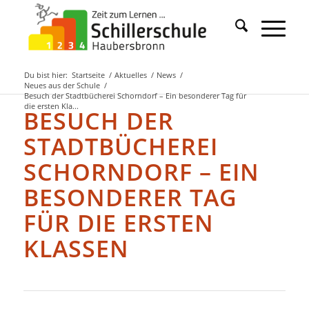
Du bist hier:
Startseite
/
Aktuelles
/
News
/
Neues aus der Schule
/
Besuch der Stadtbücherei Schorndorf – Ein besonderer Tag für
die ersten Kla...
BESUCH DER
STADTBÜCHEREI
SCHORNDORF – EIN
BESONDERER TAG
FÜR DIE ERSTEN
KLASSEN