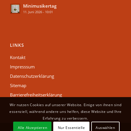
Minimusikertag
11. Juni 2026 - 10:01
LINKS
Kontakt
Impresssum
Datenschutzerklärung
Sitemap
Barrierefreiheitserklärung
Wir nutzen Cookies auf unserer Website. Einige von ihnen sind
essenziell, während andere uns helfen, diese Website und Ihre
Erfahrung zu verbessern.
Alle Akzeptieren
Nur Essentielle
Auswählen
© Copyright - Schillerschule Haubersbronn