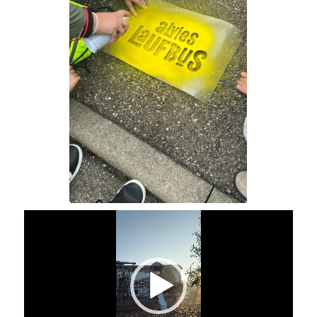
lernen ihren Ort und ihren Schulweg kennen.
Langfristig gesehen soll sich so die Zahl der
gefährlichen Elterntaxis reduzieren. Die Kinder
kommen entspannter in der Schule an, konnten sich
schon an der frischen Luft bewegen und sich mit
Freunden austauschen.
Diese positive Erfahrungen haben wir bereits in der
Vergangenheit gemacht, da wir viele Jahre erfolgreich
das Projekt „zu Fuß zur Schule“ durchgeführt haben
und weiterhin durchführen werden.
„Alvies Laufbus“
ist speziell für die Kinder der ersten
Klassen.