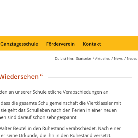
 Ganztagesschule
Förderverein
Kontakt
Du bist hier:
Startseite
/
Aktuelles
/
News
/
Neues 
“
 Wiedersehen
den an unserer Schule etliche Verabschiedungen an.
dass die gesamte Schulgemeinschaft die Viertklässler mit
sie geht das Schulleben nach den Ferien in einer neuen
nen sind darauf schon sehr gespannt.
alter Beutel in den Ruhestand verabschiedet. Nach einer
 er seine Urkunde, die ihn in den Ruhestand versetzt.